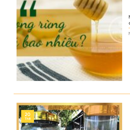
20
Th8