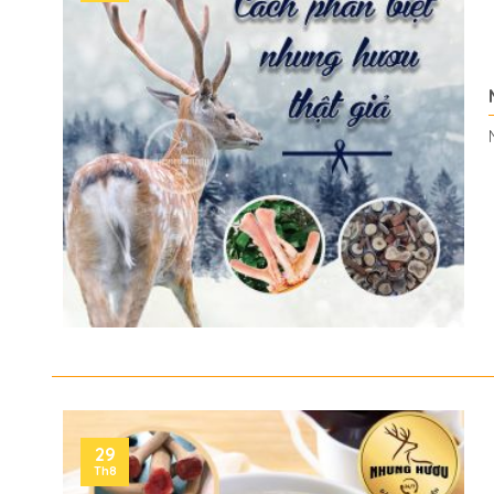
29
Th8