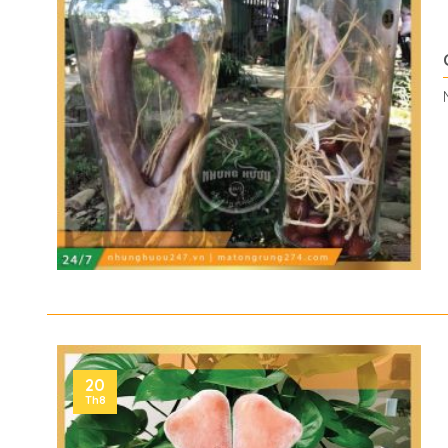
20
Th8