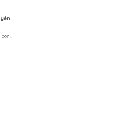
uyên
còn...