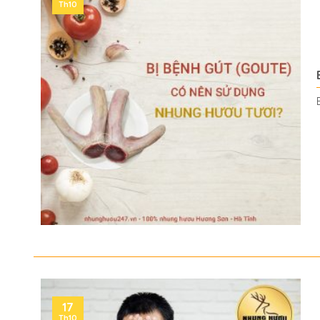
Th10
17
Th10