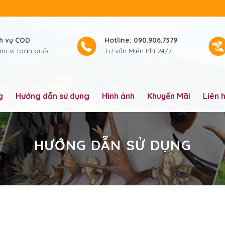
ch vụ COD
Hotline: 090.906.7379
ạm vi toàn quốc
Tư vấn Miễn Phí 24/7
g
Hướng dẫn sử dụng
Hình ảnh
Khuyến Mãi
Liên 
HƯỚNG DẪN SỬ DỤNG