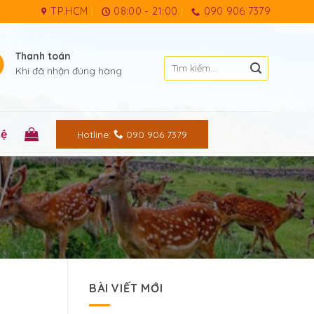
TP.HCM
08:00 - 21:00
090 906 7379
Thanh toán
Tìm
Khi đã nhận đúng hàng
kiếm:
hệ
Hotline:
090 906 7379
BÀI VIẾT MỚI