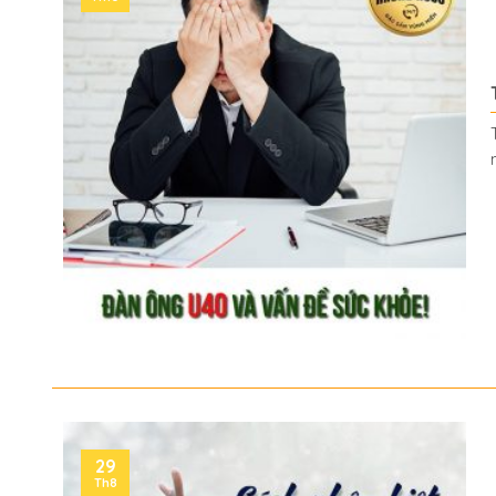
29
Th8