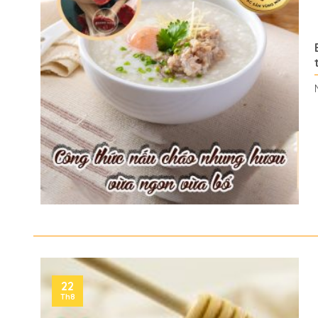
22
Th8