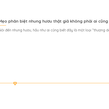
Mẹo phân biệt nhung hươu thật giả không phải ai cũng 
Nói đến nhung hươu, hầu như ai cũng biết đây là một loại “thượng dư