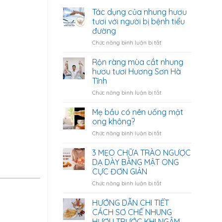
Tác dụng của nhung hươu
tươi với người bị bệnh tiểu
đường
ở
Chức năng bình luận bị tắt
Tác
dụng
Rộn ràng mùa cắt nhung
của
hươu tươi Hương Sơn Hà
nhung
Tĩnh
hươu
ở
Chức năng bình luận bị tắt
tươi
Rộn
với
ràng
người
Mẹ bầu có nên uống mật
mùa
bị
ong không?
cắt
bệnh
ở
Chức năng bình luận bị tắt
nhung
tiểu
Mẹ
hươu
đường
bầu
3 MẸO CHỮA TRÀO NGƯỢC
tươi
có
Hương
DẠ DÀY BẰNG MẬT ONG
nên
Sơn
CỰC ĐƠN GIẢN
uống
Hà
ở
Chức năng bình luận bị tắt
mật
Tĩnh
3
ong
MẸO
không?
HƯỚNG DẪN CHI TIẾT
CHỮA
CÁCH SƠ CHẾ NHUNG
TRÀO
HƯƠU TRƯỚC KHI NGÂM