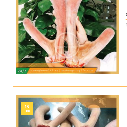
18
Th8