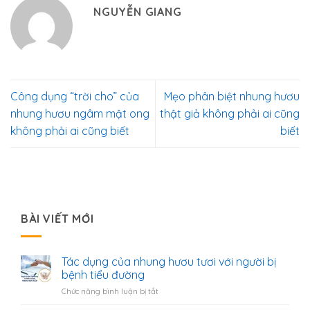
NGUYỄN GIANG
Công dụng “trời cho” của
Mẹo phân biệt nhung hươu
nhung hươu ngâm mật ong
thật giả không phải ai cũng
không phải ai cũng biết
biết
BÀI VIẾT MỚI
Tác dụng của nhung hươu tươi với người bị
bệnh tiểu đường
ở
Chức năng bình luận bị tắt
Tác