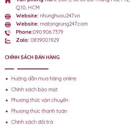
Q.10, HCM
Website:
nhunghuou247.vn
Website:
matongrung247.com
Phone:
090.906.7379
Zalo:
08.1900.1929
CHÍNH SÁCH BÁN HÀNG
Hướng dẫn mua hàng online
Chính sách bảo mật
Phương thức vận chuyển
Phương thức thanh toán
Chính sách đổi trả