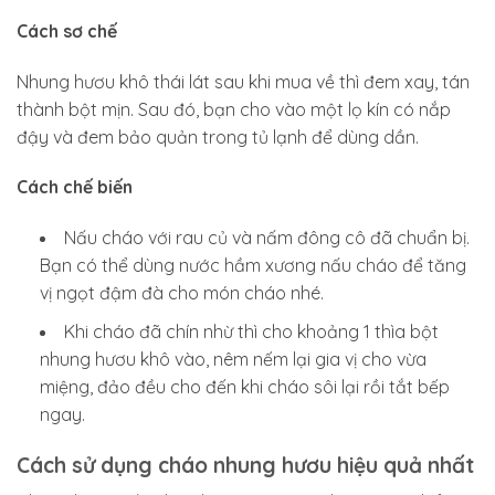
Cách sơ chế
Nhung hươu khô thái lát sau khi mua về thì đem xay, tán
thành bột mịn. Sau đó, bạn cho vào một lọ kín có nắp
đậy và đem bảo quản trong tủ lạnh để dùng dần.
Cách chế biến
Nấu cháo với rau củ và nấm đông cô đã chuẩn bị.
Bạn có thể dùng nước hầm xương nấu cháo để tăng
vị ngọt đậm đà cho món cháo nhé.
Khi cháo đã chín nhừ thì cho khoảng 1 thìa bột
nhung hươu khô vào, nêm nếm lại gia vị cho vừa
miệng, đảo đều cho đến khi cháo sôi lại rồi tắt bếp
ngay.
Cách sử dụng cháo nhung hươu hiệu quả nhất