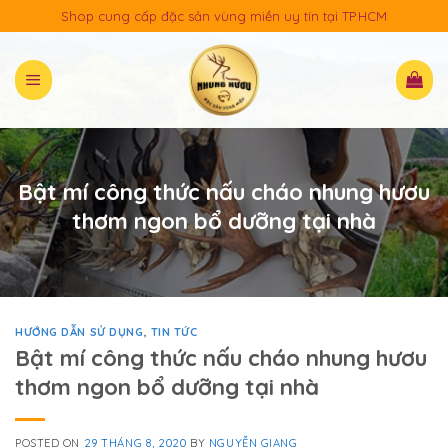
Skip
Shop cung cấp đặc sản vùng miền uy tín tại TP.HCM
to
content
Bật mí công thức nấu cháo nhung hươu
thơm ngon bổ dưỡng tại nhà
HƯỚNG DẪN SỬ DỤNG
,
TIN TỨC
Bật mí công thức nấu cháo nhung hươu
thơm ngon bổ dưỡng tại nhà
POSTED ON
29 THÁNG 8, 2020
BY
NGUYỄN GIANG