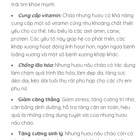
trái tim khỏe mạnh.
Cung cấp vitamin:
Cháo nhung hươu có khả năng
cung cấp một số vitamin cũng như khoáng chất thiết
yếu cho cơ thể, tiêu biểu là các axit amin, canxi,
protein. Các yếu tố này giúp hệ cơ phát triển, các
khớp xương hoạt động linh hoạt hơn, ngăn ngừa bệnh
loãng xương và một số bệnh xương khớp khác.
Chống lão hóa:
Nhung hươu nấu cháo có tác dụng
làm chậm quá trình lão hóa, làm đẹp da, tăng sức
dẻo dai, kéo dài tuổi thọ rất phù hợp cho các chị em
phụ nữ.
Giảm căng thẳng
: Giảm stress, tăng cường trí nhớ,
cân bằng dinh dưỡng, hỗ trợ tăng cân an toàn, hiệu
quả là những công dụng tuyệt vời của nhung hươu
nấu cháo.
Tăng cường sinh lý
: Nhung hươu nấu cháo còn có