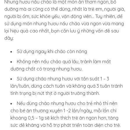
Nhung hươu nấu cháo là một món ăn thơm ngon, bổ
dưỡng mà ai cũng có thể dùng, nhất là trẻ em, người già,
người bị ốm, sức khỏe yếu, vận động viên… Tuy nhiên, để
sử dụng món nhung hươu nấu cháo vừa ngon vừa mang
lại hiệu quả cao nhất, bạn cần lưu ý những vấn đề sau
đây:
Sử dụng ngay khi cháo còn nóng
Không nên nấu cháo quá lâu, tránh làm mất
dưỡng chất có trong nhung hươu.
Sử dụng cháo nhung hươu với tần suất 1 – 3
lần/tuần, dùng cách tuần và không quá 3 tuần tránh
tình trạng bị nứt thịt ở người trưởng thành.
Nếu dùng cháo nhung hươu cho trẻ nhỏ thì nên
cho bé ăn thường xuyên 1 -2 lần/ngày, mỗi lần chỉ
khoảng 0,5 – 1g sẽ kích thích trẻ ăn ngon hơn, tăng
sức đề kháng và hỗ trợ phát triển toàn diện cho trẻ.