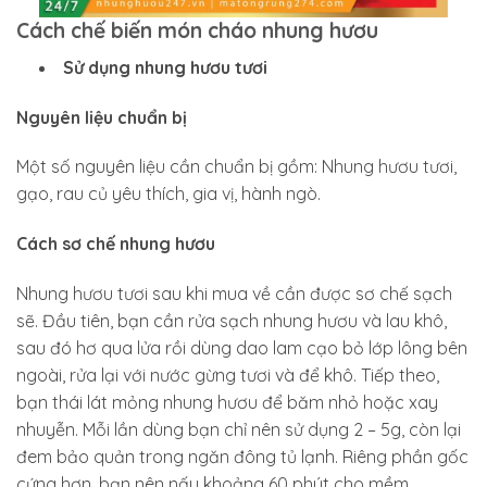
Cách chế biến món cháo nhung hươu
Sử dụng nhung hươu tươi
Nguyên liệu chuẩn bị
Một số nguyên liệu cần chuẩn bị gồm: Nhung hươu tươi,
gạo, rau củ yêu thích, gia vị, hành ngò.
Cách sơ chế nhung hươu
Nhung hươu tươi sau khi mua về cần được sơ chế sạch
sẽ. Đầu tiên, bạn cần rửa sạch nhung hươu và lau khô,
sau đó hơ qua lửa rồi dùng dao lam cạo bỏ lớp lông bên
ngoài, rửa lại với nước gừng tươi và để khô. Tiếp theo,
bạn thái lát mỏng nhung hươu để băm nhỏ hoặc xay
nhuyễn. Mỗi lần dùng bạn chỉ nên sử dụng 2 – 5g, còn lại
đem bảo quản trong ngăn đông tủ lạnh. Riêng phần gốc
cứng hơn, bạn nên nấu khoảng 60 phút cho mềm.