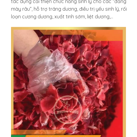
tác dụng cải thiện chức năng sinh lý cho các “đấng
mày râu”, hỗ trợ tráng dương, điều trị yếu sinh lý, rối
loạn cương dương, xuất tinh sớm, liệt dương,…