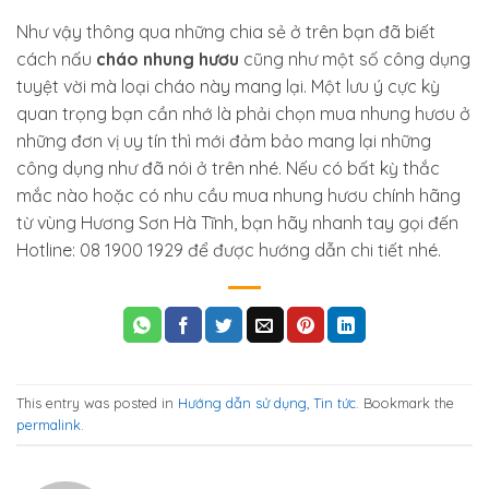
Như vậy thông qua những chia sẻ ở trên bạn đã biết
cách nấu
cháo nhung hươu
cũng như một số công dụng
tuyệt vời mà loại cháo này mang lại. Một lưu ý cực kỳ
quan trọng bạn cần nhớ là phải chọn mua nhung hươu ở
những đơn vị uy tín thì mới đảm bảo mang lại những
công dụng như đã nói ở trên nhé. Nếu có bất kỳ thắc
mắc nào hoặc có nhu cầu mua nhung hươu chính hãng
từ vùng Hương Sơn Hà Tĩnh, bạn hãy nhanh tay gọi đến
Hotline: 08 1900 1929 để được hướng dẫn chi tiết nhé.
This entry was posted in
Hướng dẫn sử dụng
,
Tin tức
. Bookmark the
permalink
.