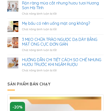
dụng
Rộn ràng mùa cắt nhung hươu tươi Hương
của
Sơn Hà Tĩnh
nhung
ở
Chức năng bình luận bị tắt
hươu
Rộn
tươi
ràng
Mẹ bầu có nên uống mật ong không?
với
mùa
người
ở
Chức năng bình luận bị tắt
cắt
bị
Mẹ
nhung
bệnh
bầu
3 MẸO CHỮA TRÀO NGƯỢC DẠ DÀY BẰNG
hươu
tiểu
có
tươi
MẬT ONG CỰC ĐƠN GIẢN
đường
nên
Hương
ở
Chức năng bình luận bị tắt
uống
Sơn
3
mật
Hà
MẸO
ong
HƯỚNG DẪN CHI TIẾT CÁCH SƠ CHẾ NHUNG
Tĩnh
CHỮA
không?
HƯƠU TRƯỚC KHI NGÂM RƯỢU
TRÀO
ở
Chức năng bình luận bị tắt
NGƯỢC
HƯỚNG
DẠ
DẪN
DÀY
CHI
SẢN PHẨM BÁN CHẠY
BẰNG
TIẾT
MẬT
CÁCH
ONG
SƠ
CỰC
CHẾ
ĐƠN
NHUNG
GIẢN
-20%
HƯƠU