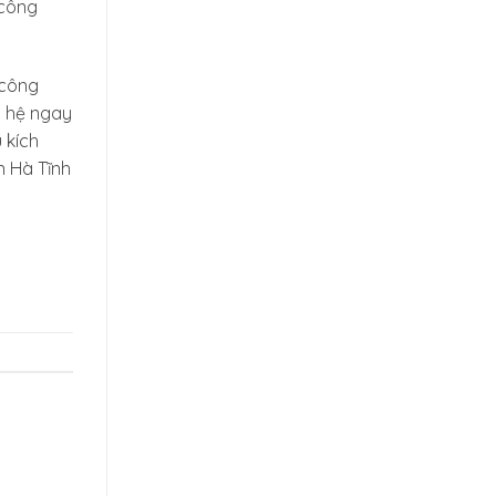
 công
 công
n hệ ngay
 kích
n Hà Tĩnh