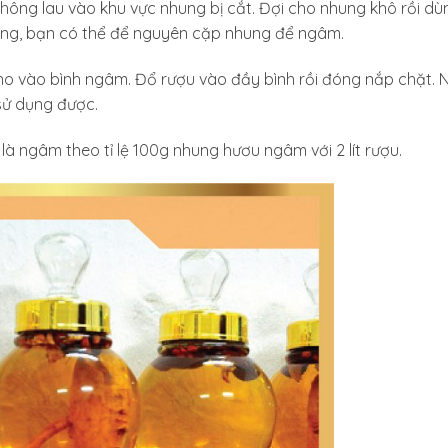
không lau vào khu vực nhung bị cắt. Đợi cho nhung khô rồi d
mỏng, bạn có thể để nguyên cặp nhung để ngâm.
ho vào bình ngâm. Đổ rượu vào đầy bình rồi đóng nắp chặt.
sử dụng được.
à ngâm theo tỉ lệ 100g nhung hươu ngâm với 2 lít rượu.