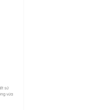
ết sử
ợng vừa