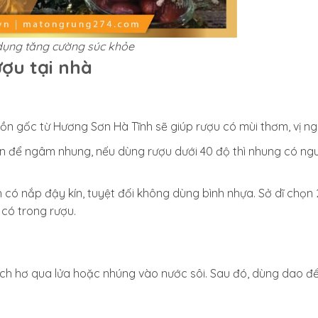
dụng tăng cường súc khỏe
ợu tại nhà
ồn gốc từ Hương Sơn Hà Tĩnh sẽ giúp rượu có mùi thơm, vị ng
ên để ngâm nhung, nếu dùng rượu dưới 40 độ thì nhung có ngu
 có nắp đậy kín, tuyệt đối không dùng bình nhựa. Sở dĩ chọn 2
 có trong rượu.
ách hơ qua lửa hoặc nhúng vào nước sôi. Sau đó, dùng dao đ