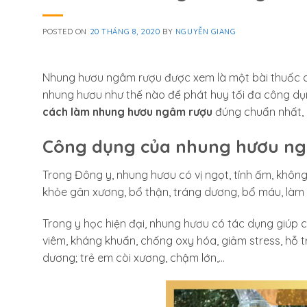
POSTED ON
20 THÁNG 8, 2020
BY
NGUYỄN GIANG
Nhung hươu ngâm rượu được xem là một bài thuốc qu
nhung hươu như thế nào để phát huy tối đa công dụng
cách làm nhung hươu ngâm rượu
đúng chuẩn nhất, 
Công dụng của nhung hươu n
Trong Đông y, nhung hươu có vị ngọt, tính ấm, không 
khỏe gân xương, bổ thận, tráng dương, bổ máu, làm 
Trong y học hiện đại, nhung hươu có tác dụng giúp 
viêm, kháng khuẩn, chống oxy hóa, giảm stress, hỗ tr
dương; trẻ em còi xương, chậm lớn,…