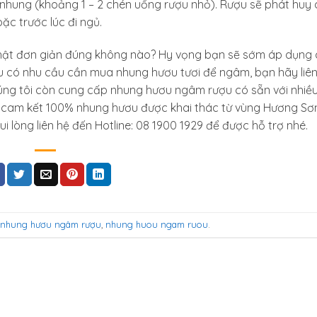
 nhung (khoảng 1 – 2 chén uống rượu nhỏ). Rượu sẽ phát huy
c trước lúc đi ngủ.
thật đơn giản đúng không nào? Hy vọng bạn sẽ sớm áp dụng
ếu có nhu cầu cần mua nhung hươu tươi để ngâm, bạn hãy liê
úng tôi còn cung cấp nhung hươu ngâm rượu có sẵn với nhiều
 cam kết 100% nhung hươu được khai thác từ vùng Hương Sơ
i lòng liên hệ đến Hotline: 08 1900 1929 để được hỗ trợ nhé.
nhung hươu ngâm rượu
,
nhung huou ngam ruou
.