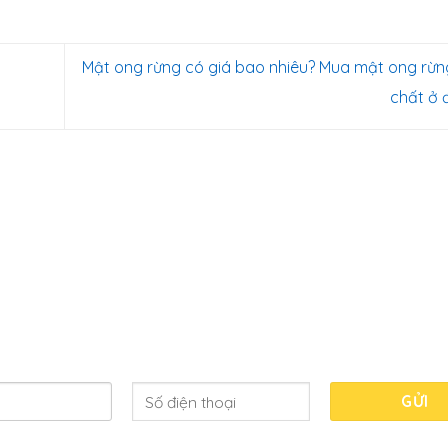
Mật ong rừng có giá bao nhiêu? Mua mật ong rừ
chất ở
 10 lần cũng không bằng 1 lần nghe
Điền nhanh thông tin của bạn dưới đây