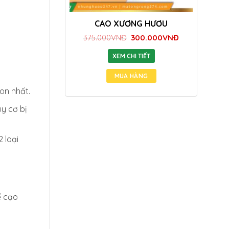
CAO XƯƠNG HƯƠU
Giá
Giá
375.000
VNĐ
300.000
VNĐ
1
gốc
hiện
là:
tại
XEM CHI TIẾT
375.000VNĐ.
là:
300.000VNĐ.
on nhất.
y cơ bị
 loại
ể cạo