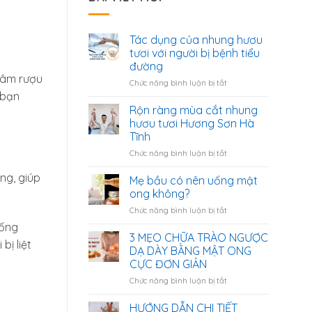
Tác dụng của nhung hươu
tươi với người bị bệnh tiểu
đường
gâm rượu
ở
Chức năng bình luận bị tắt
Tác
 bạn
dụng
Rộn ràng mùa cắt nhung
của
hươu tươi Hương Sơn Hà
nhung
Tĩnh
hươu
ở
Chức năng bình luận bị tắt
tươi
Rộn
với
ng, giúp
ràng
người
Mẹ bầu có nên uống mật
mùa
bị
ong không?
cắt
bệnh
ở
Chức năng bình luận bị tắt
nhung
tiểu
Mẹ
hươu
đường
hống
bầu
3 MẸO CHỮA TRÀO NGƯỢC
tươi
bị liệt
có
Hương
DẠ DÀY BẰNG MẬT ONG
nên
Sơn
CỰC ĐƠN GIẢN
uống
Hà
ở
Chức năng bình luận bị tắt
mật
Tĩnh
3
ong
MẸO
không?
HƯỚNG DẪN CHI TIẾT