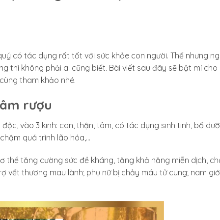
ý có tác dụng rất tốt với sức khỏe con người. Thế nhưng n
 thì không phải ai cũng biết. Bài viết sau đây sẽ bật mí cho
cùng tham khảo nhé.
gâm rượu
độc, vào 3 kinh: can, thận, tâm, có tác dụng sinh tinh, bổ dưỡ
chậm quá trình lão hóa,…
cơ thể tăng cường sức đề kháng, tăng khả năng miễn dịch, c
ợ vết thương mau lành; phụ nữ bị chảy máu tử cung; nam giới 