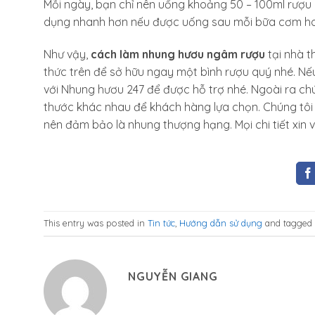
Mỗi ngày, bạn chỉ nên uống khoảng 50 – 100ml rượu
dụng nhanh hơn nếu được uống sau mỗi bữa cơm hoặ
Như vậy,
cách làm nhung hươu ngâm rượu
tại nhà 
thức trên để sở hữu ngay một bình rượu quý nhé. N
với Nhung hươu 247 để được hỗ trợ nhé. Ngoài ra ch
thước khác nhau để khách hàng lựa chọn. Chúng tôi
nên đảm bảo là nhung thượng hạng. Mọi chi tiết xin vu
This entry was posted in
Tin tức
,
Hướng dẫn sử dụng
and tagged
NGUYỄN GIANG