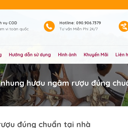
ch vụ COD
Hotline: 090.906.7379
ạm vi toàn quốc
Tư vấn Miễn Phí 24/7
g
Hướng dẫn sử dụng
Hình ảnh
Khuyến Mãi
Liên 
 nhung hươu ngâm rượu đúng chuẩ
ượu đúng chuẩn tại nhà