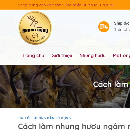
Skip
Shop cung cấp đặc sản vùng miền uy tín tại TP.HCM
to
content
Ship dị
Trên ph
Trang chủ
Giới thiệu
Nhung hươu
Mật on
Cách làm
TIN TỨC
,
HƯỚNG DẪN SỬ DỤNG
Cách làm nhung hươu ngâm r