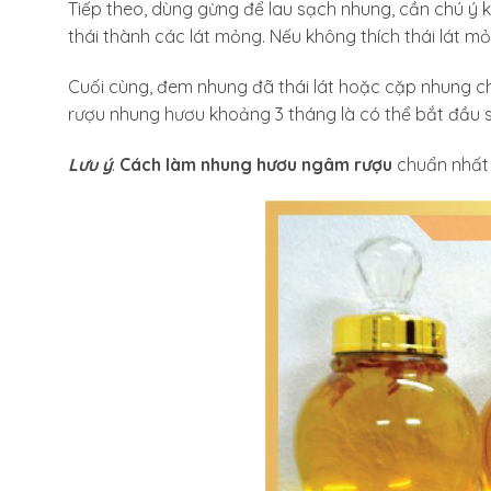
Tiếp theo, dùng gừng để lau sạch nhung, cần chú ý 
thái thành các lát mỏng. Nếu không thích thái lát 
Cuối cùng, đem nhung đã thái lát hoặc cặp nhung c
rượu nhung hươu khoảng 3 tháng là có thể bắt đầu 
Lưu ý
:
Cách làm nhung hươu ngâm rượu
chuẩn nhất l