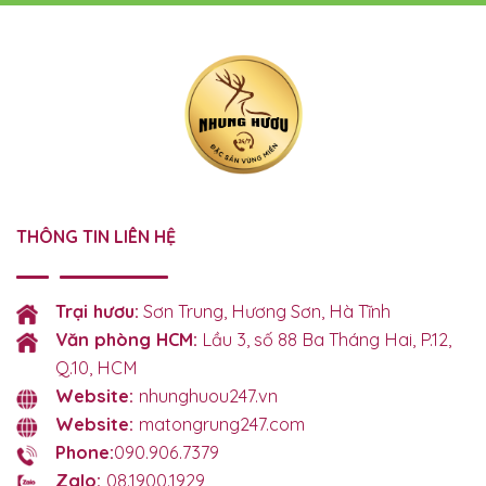
THÔNG TIN LIÊN HỆ
Trại hươu:
Sơn Trung, Hương Sơn, Hà Tĩnh
Văn phòng HCM:
Lầu 3, số 88 Ba Tháng Hai, P.12,
Q.10, HCM
Website:
nhunghuou247.vn
Website:
matongrung247.com
Phone:
090.906.7379
Zalo:
08.1900.1929