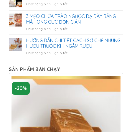
mùa
người
ở
Chức năng bình luận bị tắt
cắt
bị
Mẹ
nhung
bệnh
bầu
3 MẸO CHỮA TRÀO NGƯỢC DẠ DÀY BẰNG
hươu
tiểu
có
tươi
MẬT ONG CỰC ĐƠN GIẢN
đường
nên
Hương
ở
Chức năng bình luận bị tắt
uống
Sơn
3
mật
Hà
MẸO
ong
HƯỚNG DẪN CHI TIẾT CÁCH SƠ CHẾ NHUNG
Tĩnh
CHỮA
không?
HƯƠU TRƯỚC KHI NGÂM RƯỢU
TRÀO
ở
Chức năng bình luận bị tắt
NGƯỢC
HƯỚNG
DẠ
DẪN
DÀY
CHI
SẢN PHẨM BÁN CHẠY
BẰNG
TIẾT
MẬT
CÁCH
ONG
SƠ
CỰC
-20%
CHẾ
ĐƠN
NHUNG
GIẢN
HƯƠU
TRƯỚC
KHI
NGÂM
RƯỢU