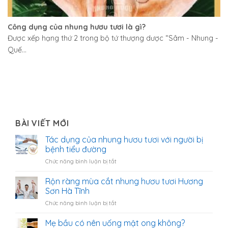
Công dụng của nhung hươu tươi là gì?
Được xếp hạng thứ 2 trong bộ tứ thượng dược “Sâm - Nhung -
Quế...
BÀI VIẾT MỚI
Tác dụng của nhung hươu tươi với người bị
bệnh tiểu đường
ở
Chức năng bình luận bị tắt
Tác
dụng
Rộn ràng mùa cắt nhung hươu tươi Hương
của
Sơn Hà Tĩnh
nhung
ở
Chức năng bình luận bị tắt
hươu
Rộn
tươi
ràng
Mẹ bầu có nên uống mật ong không?
với